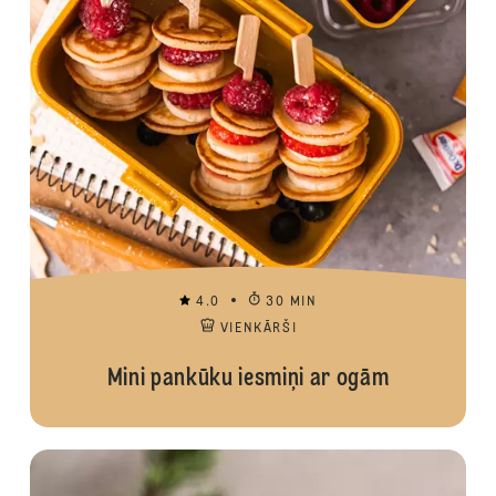
4.0
30 MIN
VIENKĀRŠI
Mini pankūku iesmiņi ar ogām