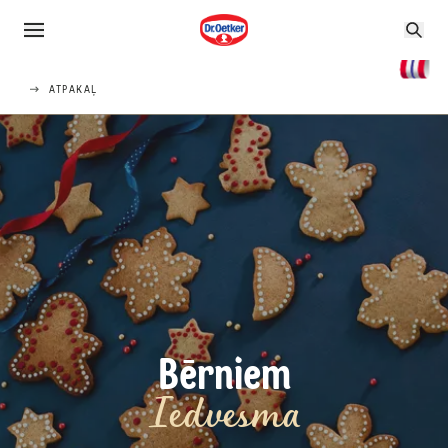
ATPAKAĻ
Bērniem
Iedvesma