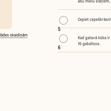
abu mīklu slāņiem,
Cepiet cepeškrāsnī
5
olādes skaidiņām
Kad gatavā kūka ir 
16 gabaliņos.
6