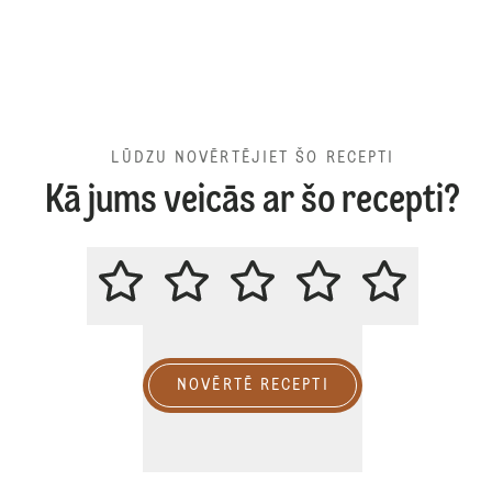
LŪDZU NOVĒRTĒJIET ŠO RECEPTI
Kā jums veicās ar šo recepti?
LŪDZU NOVĒRTĒJIET ŠO RECEPT
NOVĒRTĒ RECEPTI