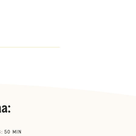
na
:
50
MIN
S
: