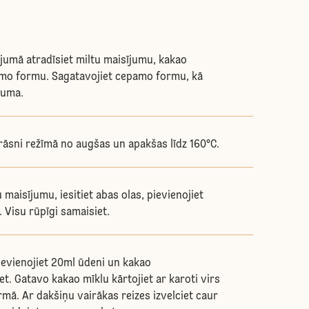
ojumā atradīsiet miltu maisījumu, kakao
mo formu. Sagatavojiet cepamo formu, kā
juma.
rāsni režīmā no augšas un apakšas līdz 160°C.
u maisījumu, iesitiet abas olas, pievienojiet
 Visu rūpīgi samaisiet.
pievienojiet 20ml ūdeni un kakao
t. Gatavo kakao mīklu kārtojiet ar karoti virs
mā. Ar dakšiņu vairākas reizes izvelciet caur