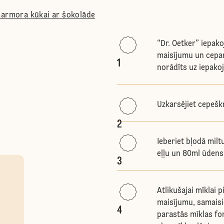
marmora kūkai ar šokolāde
“Dr. Oetker” iepak
maisījumu un cepa
1
norādīts uz iepako
Uzkarsējiet cepešk
2
Ieberiet bļodā milt
eļļu un 80ml ūdens.
3
Atlikušajai mīklai 
maisījumu, samaisie
4
parastās mīklas for