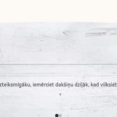
teiksmīgāku, iemērciet dakšiņu dziļāk, kad vilksiet