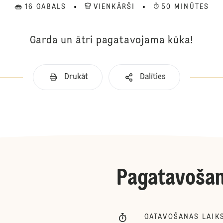
16 GABALS
VIENKĀRŠI
50 MINŪTES
Garda un ātri pagatavojama kūka!
Drukāt
Dalīties
Pagatavoša
GATAVOŠANAS LAIK