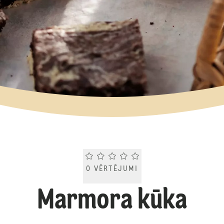
Current rating 0.0. Click to rate.
0
VĒRTĒJUMI
Marmora kūka