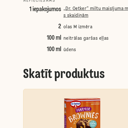
NEPIECIEŠAMS
1 iepakojumos
„Dr. Oetker“ miltu maisījuma 
s skaidiņām
2
olas M izmēra
100 ml
neitrālas garšas eļļas
100 ml
ūdens
Skatīt produktus