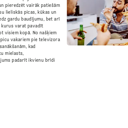
 un pieredzēt vairāk patiešām
u lieliskās picas, kūkas un
iedz gardu baudījumu, bet arī
, kurus varat pavadīt
ot visiem kopā. No našķiem
 picu vakariem pie televizora
 sanākšanām, kad
u mielasts,
 jums padarīt ikvienu brīdi