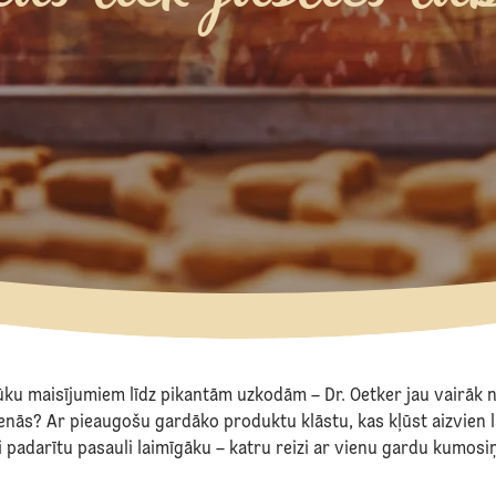
ūku maisījumiem līdz pikantām uzkodām – Dr. Oetker jau vairāk 
enās? Ar pieaugošu gardāko produktu klāstu, kas kļūst aizvien l
i padarītu pasauli laimīgāku – katru reizi ar vienu gardu kumosiņu