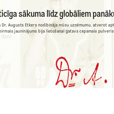
ticīga sākuma līdz globāliem pan
ā Dr. Augusts Etkers nodibināja mūsu uzņēmumu, atverot apt
pirmais jauninājums bija lietošanai gatavs cepamais pulveris