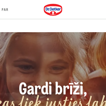
Dr. Oetker
PAR
Gardi brīži,
kas liek justies lab