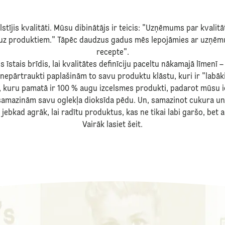
stījis kvalitāti. Mūsu dibinātājs ir teicis: "Uzņēmums par kvalitā
ā uz produktiem." Tāpēc daudzus gadus mēs lepojāmies ar uzņēmum
recepte".
s īstais brīdis, lai kvalitātes definīciju paceltu nākamajā līmenī 
 nepārtraukti paplašinām to savu produktu klāstu, kuri ir "labāki
, kuru pamatā ir 100 % augu izcelsmes produkti, padarot mūsu
 samazinām savu oglekļa dioksīda pēdu. Un, samazinot cukura u
jebkad agrāk, lai radītu produktus, kas ne tikai labi garšo, bet arī
Vairāk lasiet šeit.