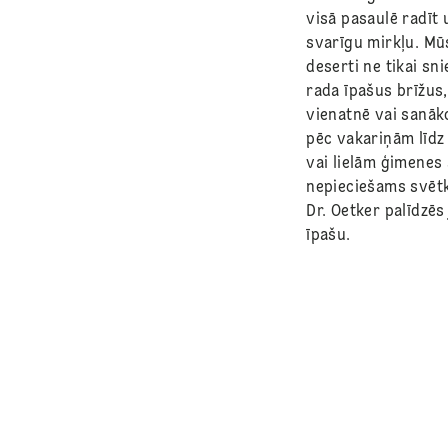
visā pasaulē radīt
svarīgu mirkļu. Mūs
deserti ne tikai sn
rada īpašus brīžus
vienatnē vai sanāk
pēc vakariņām līdz
vai lielām ģimenes
nepieciešams svētk
Dr. Oetker palīdzēs
īpašu.