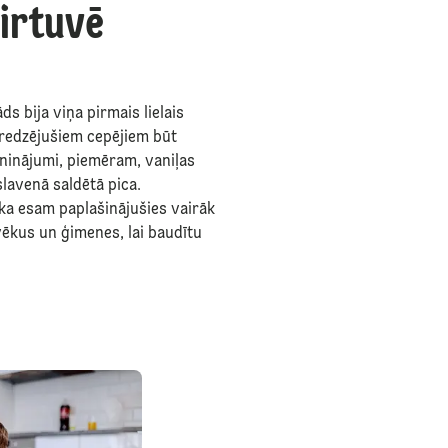
irtuvē
s bija viņa pirmais lielais
eredzējušiem cepējiem būt
auninājumi, piemēram, vaniļas
lavenā saldētā pica.
ka esam paplašinājušies vairāk
vēkus un ģimenes, lai baudītu