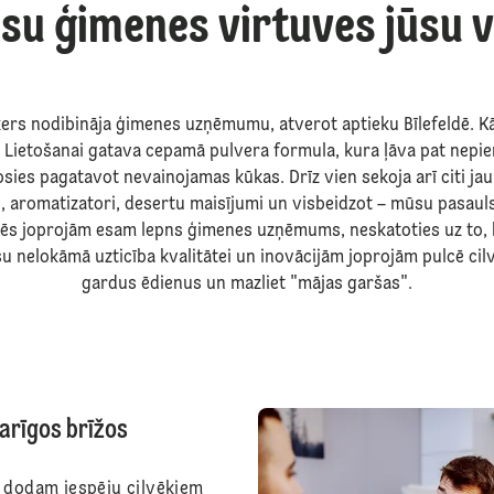
su ģimenes virtuves jūsu v
ers nodibināja ģimenes uzņēmumu, atverot aptieku Bīlefeldē. Kād
Lietošanai gatava cepamā pulvera formula, kura ļāva pat nepi
dosies pagatavot nevainojamas kūkas. Drīz vien sekoja arī citi j
e, aromatizatori, desertu maisījumi un visbeidzot – mūsu pasauls
ēs joprojām esam lepns ģimenes uzņēmums, neskatoties uz to, 
u nelokāmā uzticība kvalitātei un inovācijām joprojām pulcē cil
gardus ēdienus un mazliet "mājas garšas".
arīgos brīžos
 dodam iespēju cilvēkiem