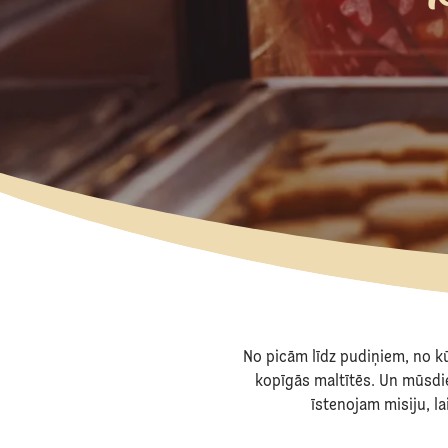
No picām līdz pudiņiem, no k
kopīgās maltītēs. Un mūsdi
īstenojam misiju, la