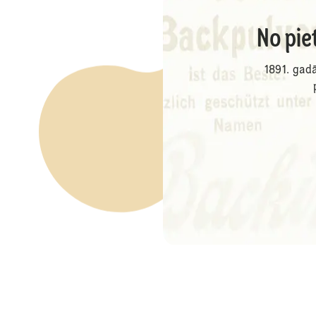
No pie
1891. gad