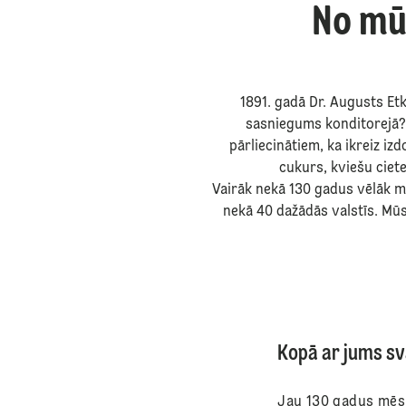
No mū
1891. gadā Dr. Augusts Etk
sasniegums konditorejā? 
pārliecinātiem, ka ikreiz iz
cukurs, kviešu ciet
Vairāk nekā 130 gadus vēlāk m
nekā 40 dažādās valstīs. Mūs
Kopā ar jums sv
Jau 130 gadus mēs