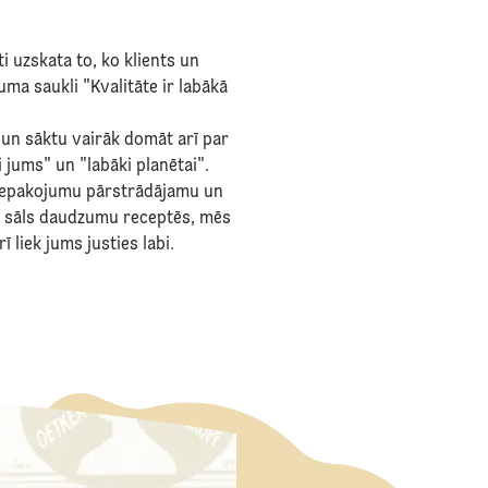
ti uzskata to, ko klients un
a saukli "Kvalitāte ir labākā
– un sāktu vairāk domāt arī par
 jums" un "labāki planētai".
 iepakojumu pārstrādājamu un
n sāls daudzumu receptēs, mēs
 liek jums justies labi.