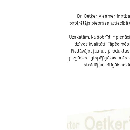
Dr. Oetker vienmēr ir atbal
patērētājs pieprasa attiecīb
Uzskatām, ka šobrīd ir pienāci
dzīves kvalitāti. Tāpēc mēs
Piedāvājot jaunus produktus
piegādes ilgtspējīgākas, mēs
strādājam cītīgāk nekā 