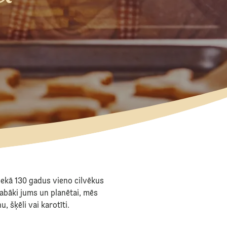
nekā 130 gadus vieno cilvēkus
abāki jums un planētai, mēs
, šķēli vai karotīti.