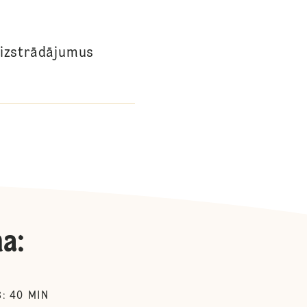
 izstrādājumus
na
:
40
MIN
S
: