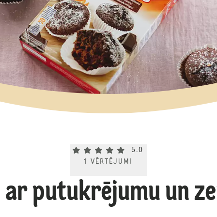
Current rating 5.0. Click to rate.
5.0
1
VĒRTĒJUMI
i ar putukrējumu un 