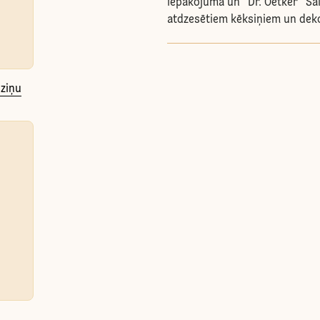
iepakojuma un “Dr. Oetker” Sal
atdzesētiem kēksiņiem un dek
iziņu