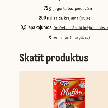
75 g
jogurta bez piedevām
200 ml
saldā krējuma (35%)
0,5 iepakojumos
Dr. Oetker Saldā krējuma biezi
6
zemenes (mazgātas)
Skatīt produktus