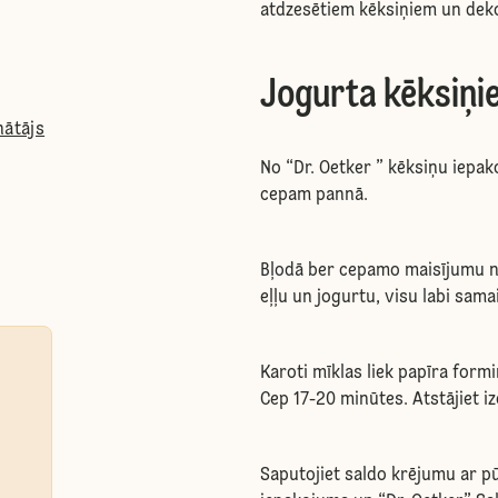
atdzesētiem kēksiņiem un dek
Jogurta kēksiņi
nātājs
No “Dr. Oetker ” kēksiņu iepak
cepam pannā.
Bļodā ber cepamo maisījumu no
eļļu un jogurtu, visu labi sama
Karoti mīklas liek papīra form
Cep 17-20 minūtes. Atstājiet i
Saputojiet saldo krējumu ar p