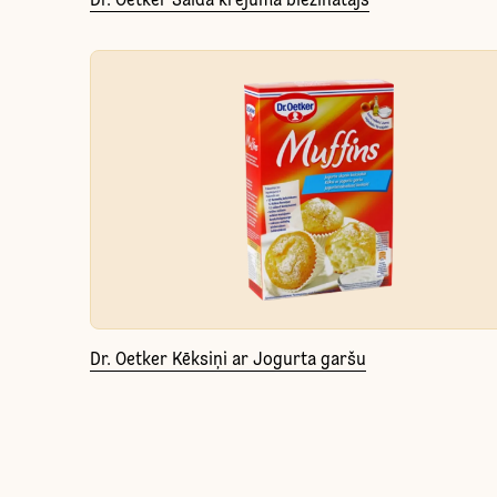
Dr. Oetker Saldā krējuma biezinātājs
Dr. Oetker Kēksiņi ar Jogurta garšu