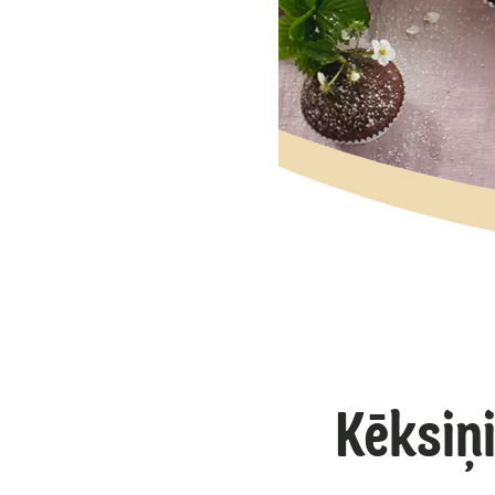
Kēksiņ