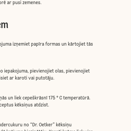
orē ar pusi zemenes.
em
ojuma izņemiet papīra formas un kārtojiet tās
 iepakojuma, pievienojiet olas, pievienojiet
isiet ar karoti vai putotāju.
iņās un liek cepeškrāsnī 175 ° C temperatūrā.
zceptus kēksiņus atdzist.
ūdercukuru no “Dr. Oetker” kēksiņu