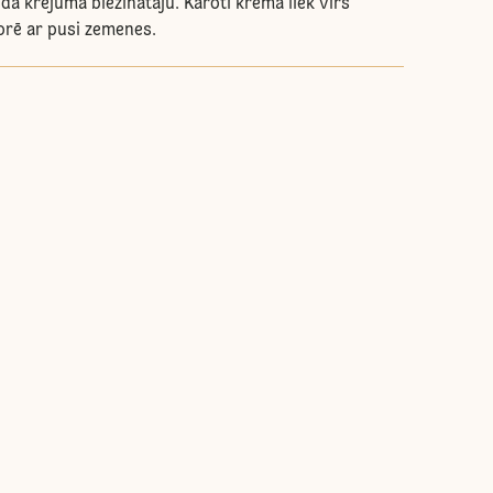
dā krējuma biezinātāju. Karoti krēma liek virs
orē ar pusi zemenes.