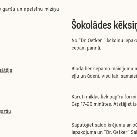
s garšu un apelsīnu miziņu
Šokolādes kēksi
No “Dr. Oetker ” kēksiņu iepak
cepam pannā.
Bļodā ber cepamo maisījumu no
nātājs
eļļu un ūdeni, visu labi samais
Karoti mīklas liek papīra form
Cep 17-20 minūtes. Atstājiet i
garšu
Saputojiet saldo krējumu ar p
iepakojuma un “Dr. Oetker” Sal