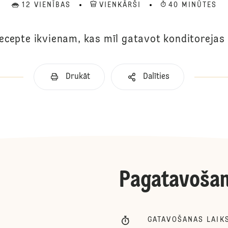
12 VIENĪBAS
VIENKĀRŠI
40 MINŪTES
ecepte ikvienam, kas mīl gatavot konditorejas
Drukāt
Dalīties
Pagatavoša
GATAVOŠANAS LAIK