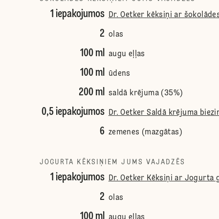
1 iepakojumos
Dr. Oetker kēksiņi ar šokolāde
2
olas
100 ml
augu eļļas
100 ml
ūdens
200 ml
saldā krējuma (35%)
0,5 iepakojumos
Dr. Oetker Saldā krējuma biezi
6
zemenes (mazgātas)
JOGURTA KĒKSIŅIEM JUMS VAJADZĒS
1 iepakojumos
Dr. Oetker Kēksiņi ar Jogurta 
2
olas
100 ml
augu eļļas