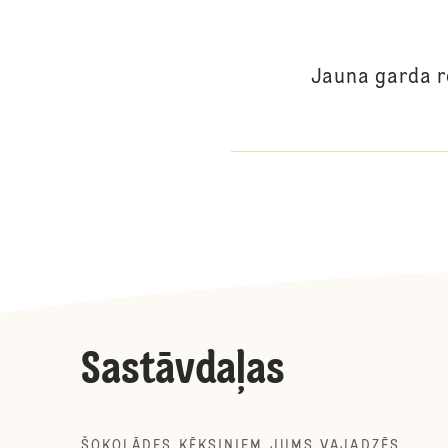
Jauna garda r
Sastāvdaļas
ŠOKOLĀDES KĒKSIŅIEM JUMS VAJADZĒS