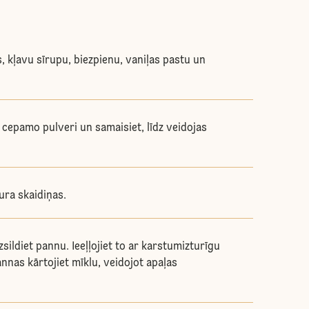
s, kļavu sīrupu, biezpienu, vaniļas pastu un
, cepamo pulveri un samaisiet, līdz veidojas
ura skaidiņas.
sildiet pannu. Ieeļļojiet to ar karstumizturīgu
annas kārtojiet mīklu, veidojot apaļas