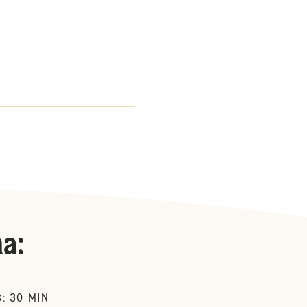
na
:
30
MIN
S
: