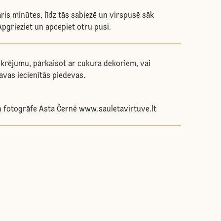
ris minūtes, līdz tās sabiezē un virspusē sāk
Apgrieziet un apcepiet otru pusi.
ukrējumu, pārkaisot ar cukura dekoriem, vai
savas iecienītās piedevas.
 fotogrāfe Asta Černė www.sauletavirtuve.lt