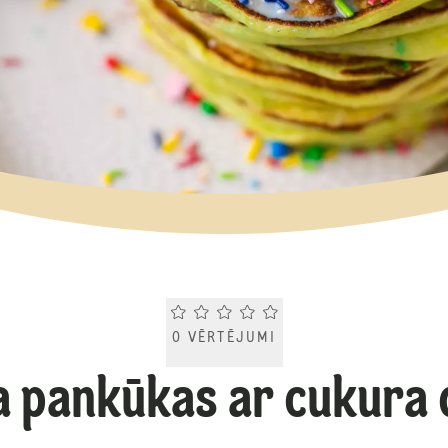
Current rating 0.0. Click to rate.
0
VĒRTĒJUMI
a pankūkas ar cukura