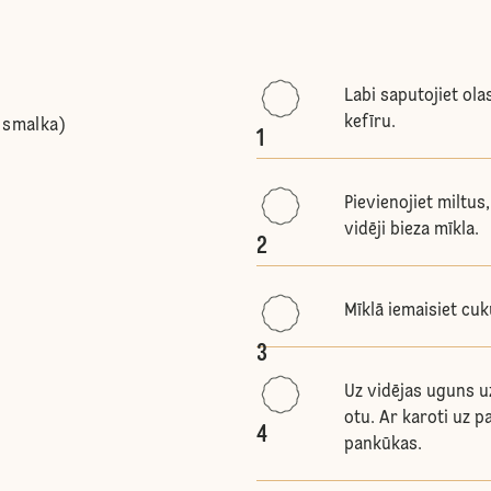
Labi saputojiet ola
kefīru.
 smalka)
1
Pievienojiet miltus
vidēji bieza mīkla.
2
Mīklā iemaisiet cuk
3
Uz vidējas uguns uz
otu. Ar karoti uz p
4
pankūkas.