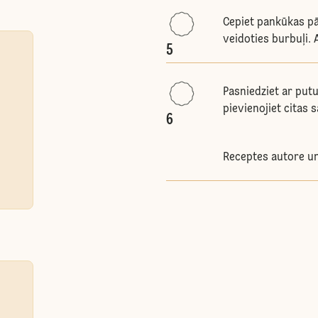
Cepiet pankūkas pā
veidoties burbuļi. 
5
Pasniedziet ar put
pievienojiet citas 
6
Receptes autore un