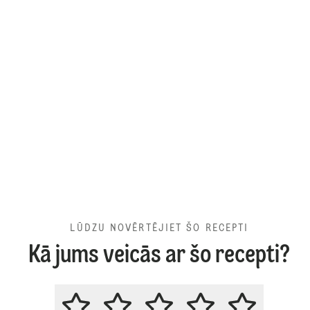
LŪDZU NOVĒRTĒJIET ŠO RECEPTI
Kā jums veicās ar šo recepti?
LŪDZU NOVĒRTĒJIET ŠO RECEPT