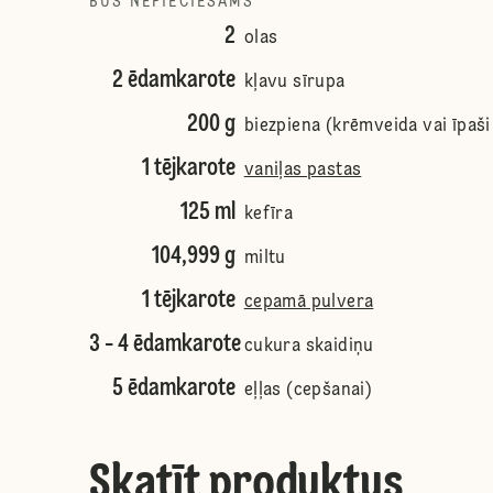
BŪS NEPIECIEŠAMS
2
olas
2 ēdamkarote
kļavu sīrupa
200 g
biezpiena (krēmveida vai īpaši
1 tējkarote
vaniļas pastas
125 ml
kefīra
104,999 g
miltu
1 tējkarote
cepamā pulvera
3 - 4 ēdamkarote
cukura skaidiņu
5 ēdamkarote
eļļas (cepšanai)
Skatīt produktus