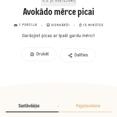
0.0
[
0
VĒRTĒJUMI
]
Avokādo mērce picai
1 PORCIJA
VIENKĀRŠI
15 MINŪTES
Garšojiet picas ar īpaši gardu mērci!
Drukāt
Dalīties
Sastāvdaļas
Pagatavošana