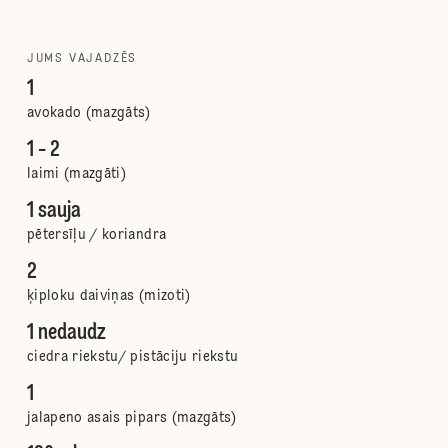
JUMS VAJADZĒS
1
avokado (mazgāts)
1 - 2
laimi (mazgāti)
1 sauja
pētersīļu / koriandra
2
ķiploku daiviņas (mizoti)
1 nedaudz
ciedra riekstu/ pistāciju riekstu
1
jalapeno asais pipars (mazgāts)