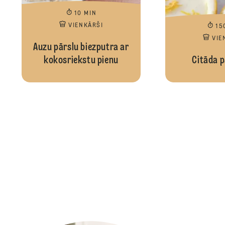
10 MIN
VIENKĀRŠI
15
VIE
Auzu pārslu biezputra ar
kokosriekstu pienu
Citāda 