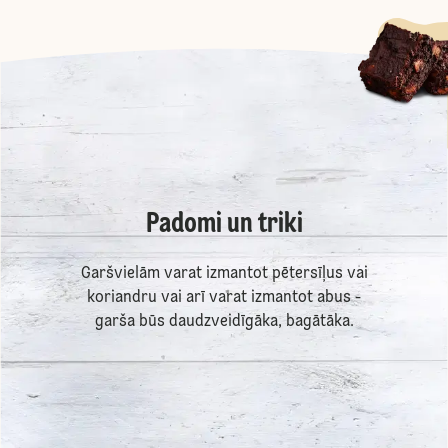
Padomi un triki
Garšvielām varat izmantot pētersīļus vai
koriandru vai arī varat izmantot abus -
garša būs daudzveidīgāka, bagātāka.