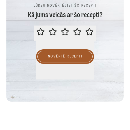
LŪDZU NOVĒRTĒJIET ŠO RECEPTI
Kā jums veicās ar šo recepti?
LŪDZU NOVĒRTĒJIET ŠO RECEPTI
NOVĒRTĒ RECEPTI