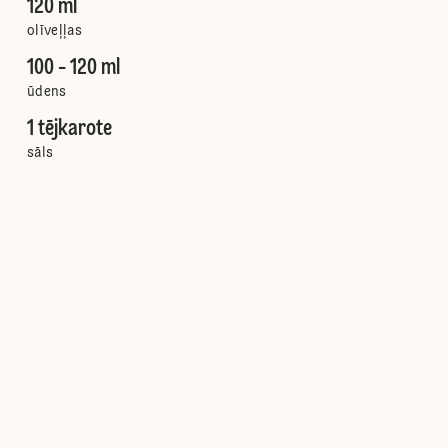
120 ml
olīveļļas
100 - 120 ml
ūdens
1 tējkarote
sāls