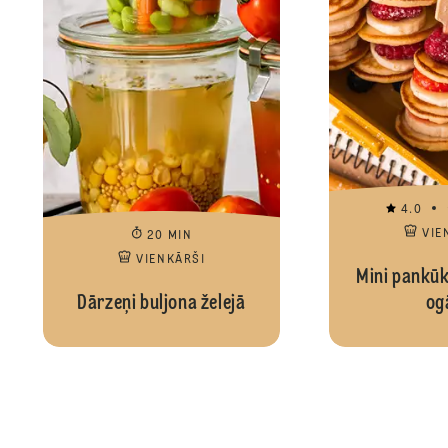
4.0
VIE
20 MIN
VIENKĀRŠI
Mini pankūk
Dārzeņi buljona želejā
og