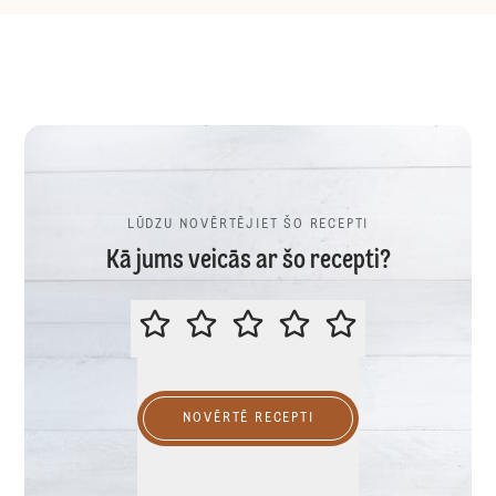
LŪDZU NOVĒRTĒJIET ŠO RECEPTI
Kā jums veicās ar šo recepti?
LŪDZU NOVĒRTĒJIET ŠO RECEPTI
NOVĒRTĒ RECEPTI