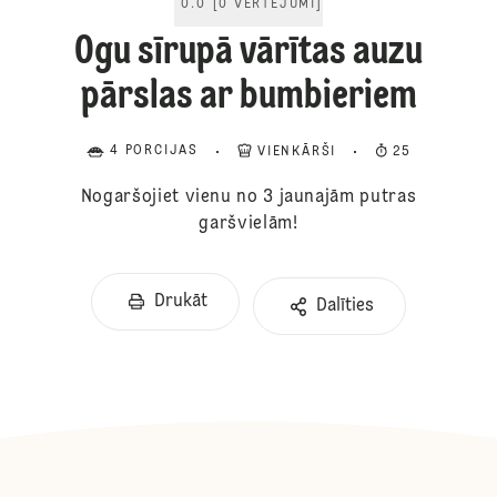
0.0
[
0
VĒRTĒJUMI
]
Ogu sīrupā vārītas auzu
pārslas ar bumbieriem
4 PORCIJAS
VIENKĀRŠI
25
Nogaršojiet vienu no 3 jaunajām putras
garšvielām!
Drukāt
Dalīties