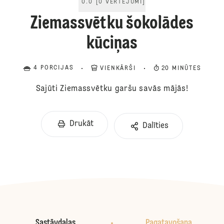
0.0
[
0
VĒRTĒJUMI
]
Ziemassvētku šokolādes
kūciņas
4 PORCIJAS
VIENKĀRŠI
20 MINŪTES
Sajūti Ziemassvētku garšu savās mājās!
Drukāt
Dalīties
Sastāvdaļas
Pagatavošana