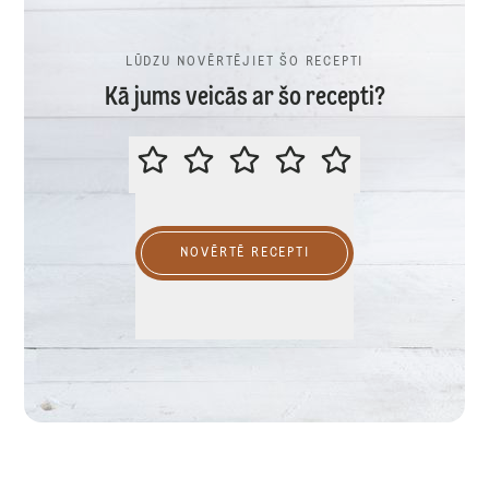
LŪDZU NOVĒRTĒJIET ŠO RECEPTI
Kā jums veicās ar šo recepti?
LŪDZU NOVĒRTĒJIET ŠO RECEPTI
NOVĒRTĒ RECEPTI