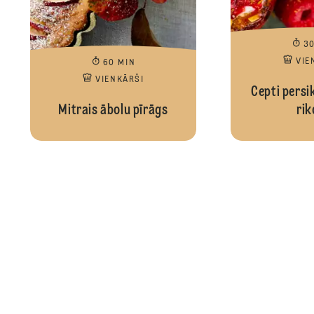
3
VIE
60 MIN
VIENKĀRŠI
Cepti persik
Mitrais ābolu pīrāgs
rik