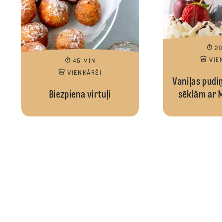
2
VIE
45 MIN
VIENKĀRŠI
Vaniļas pudi
Biezpiena virtuļi
sēklām ar 