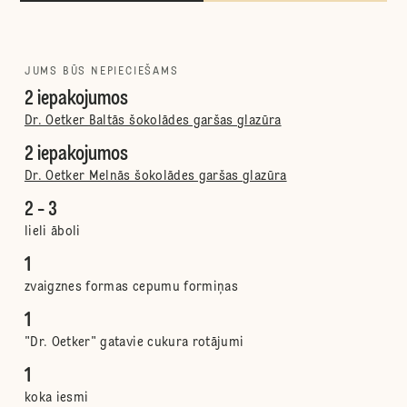
JUMS BŪS NEPIECIEŠAMS
2 iepakojumos
Dr. Oetker Baltās šokolādes garšas glazūra
2 iepakojumos
Dr. Oetker Melnās šokolādes garšas glazūra
2 - 3
lieli āboli
1
zvaigznes formas cepumu formiņas
1
"Dr. Oetker" gatavie cukura rotājumi
1
koka iesmi