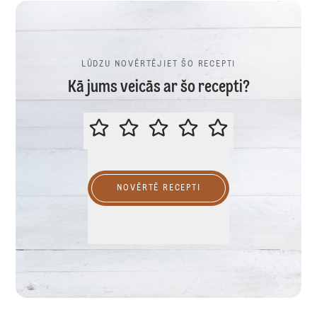
LŪDZU NOVĒRTĒJIET ŠO RECEPTI
Kā jums veicās ar šo recepti?
LŪDZU NOVĒRTĒJIET ŠO RECEPTI
NOVĒRTĒ RECEPTI