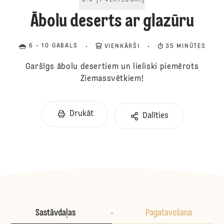
5.0
[
1
VĒRTĒJUMI
]
Ābolu deserts ar glazūru
6 - 10 GABALS
VIENKĀRŠI
35 MINŪTES
Garšīgs ābolu desertiem un lieliski piemērots
Ziemassvētkiem!
Drukāt
Dalīties
Sastāvdaļas
Pagatavošana