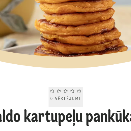
Current rating 0.0. Click to rate.
0
VĒRTĒJUMI
aldo kartupeļu pankūk