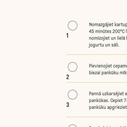
Nomazgājiet kartupe
45 minūtes 200°C lī
1
nomizojiet un liel
jogurtu un sāli.
Pievienojiet cepamo
biezai pankūku mīkl
2
Pannā uzkarsējiet eļ
pankūkas. Cepiet 7
3
pankūku apgrieziet 