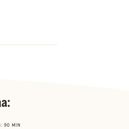
na
:
90
MIN
S
: