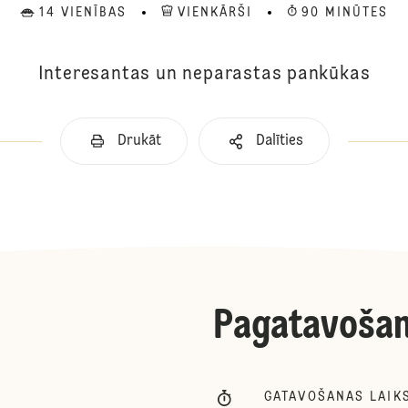
14 VIENĪBAS
VIENKĀRŠI
90 MINŪTES
Interesantas un neparastas pankūkas
Drukāt
Dalīties
Pagatavoša
GATAVOŠANAS LAIK