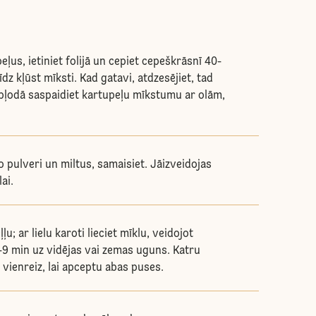
ļus, ietiniet folijā un cepiet cepeškrāsnī 40-
dz kļūst mīksti. Kad gatavi, atdzesējiet, tad
ā bļodā saspaidiet kartupeļu mīkstumu ar olām,
 pulveri un miltus, samaisiet. Jāizveidojas
ai.
ļu; ar lielu karoti lieciet mīklu, veidojot
-9 min uz vidējas vai zemas uguns. Katru
vienreiz, lai apceptu abas puses.