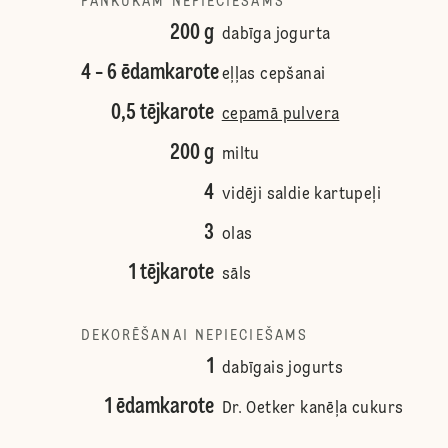
PANKŪKĀM NEPIECIEŠAMS
200 g
dabīga jogurta
4 - 6 ēdamkarote
eļļas cepšanai
0,5 tējkarote
cepamā pulvera
200 g
miltu
4
vidēji saldie kartupeļi
3
olas
1 tējkarote
sāls
DEKORĒŠANAI NEPIECIEŠAMS
1
dabīgais jogurts
1 ēdamkarote
Dr. Oetker kanēļa cukurs