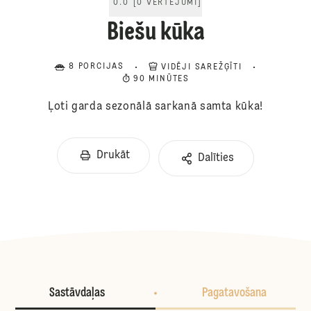
0.0
[
0
VĒRTĒJUMI
]
Biešu kūka
8 PORCIJAS
VIDĒJI SAREŽĢĪTI
90 MINŪTES
Ļoti garda sezonālā sarkanā samta kūka!
Drukāt
Dalīties
Sastāvdaļas
Pagatavošana