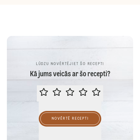
LŪDZU NOVĒRTĒJIET ŠO RECEPTI
Kā jums veicās ar šo recepti?
LŪDZU NOVĒRTĒJIET ŠO RECEPTI
NOVĒRTĒ RECEPTI