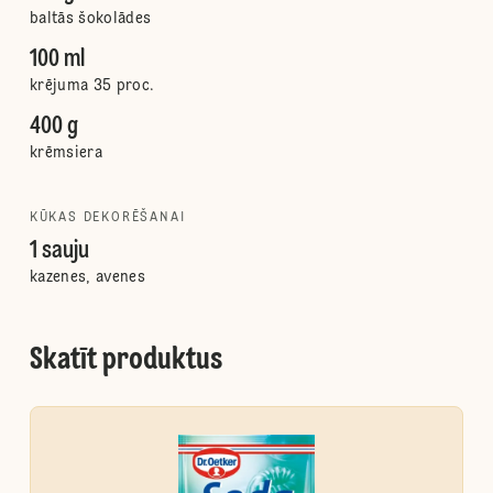
baltās šokolādes
100 ml
krējuma 35 proc.
400 g
krēmsiera
KŪKAS DEKORĒŠANAI
1 sauju
kazenes, avenes
Skatīt produktus