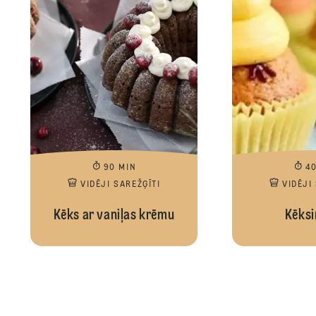
90 MIN
4
VIDĒJI SAREŽĢĪTI
VIDĒJI
Kēks ar vaniļas krēmu
Kēksiņ