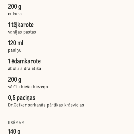
200 g
cukura
1 tējkarote
vaniļas pastas
120 ml
paniņu
1 ēdamkarote
ābolu sidra etiķa
200 g
vārītu biešu biezeņa
0,5 paciņas
Dr.Oetker sarkanās pārtikas krāsvielas
KRĒMAM
140 g