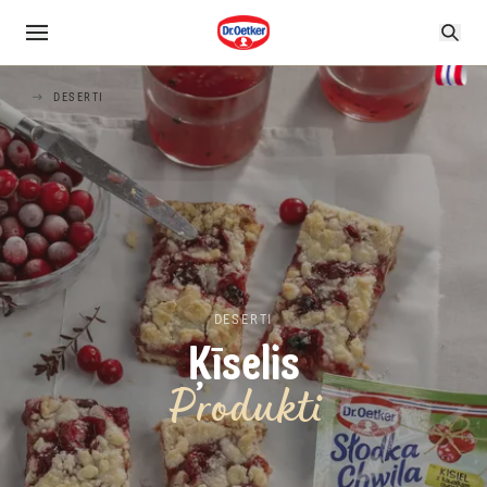
DESERTI
DESERTI
Ķīselis
Produkti