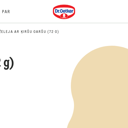
Dr. Oetker
PAR
ŽELEJA AR ĶIRŠU GARŠU (72 G)
2 g)