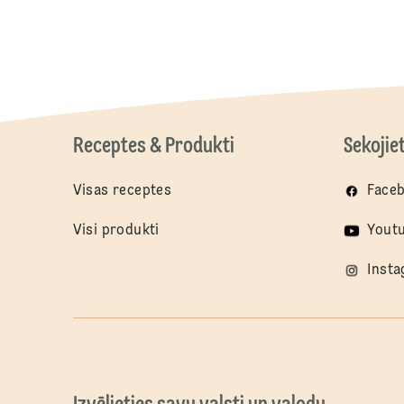
Receptes & Produkti
Sekojie
Visas receptes
Face
Visi produkti
Yout
Inst